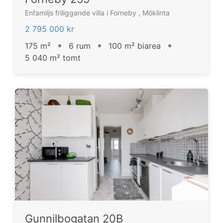
Enfamiljs friliggande villa i Forneby , Möklinta
2 795 000 kr
175 m²
6 rum
100 m² biarea
5 040 m² tomt
Gunnilbogatan 20B