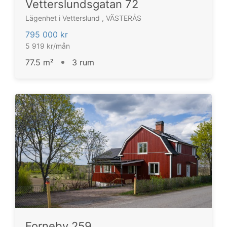
Vetterslundsgatan 72
Lägenhet i Vetterslund , VÄSTERÅS
795 000 kr
5 919 kr/mån
77.5 m²
3 rum
Forneby 259