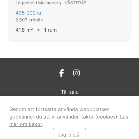
Lägenhet i Malmaberg , VÄSTERÅS
495 000 kr
2 607 kr/mån
41.8 m²
1 rum
Till salu
Sälja
Referensförsäljningar
Genom att fortsätta använda webbplatsen
Om oss
godkänner du att vi använder kakor (cookies).
Läs
mer om kakor
.
Klockartorpsgatan 16, 723 44 Västerås
Jag förstår
info@malarfast.se