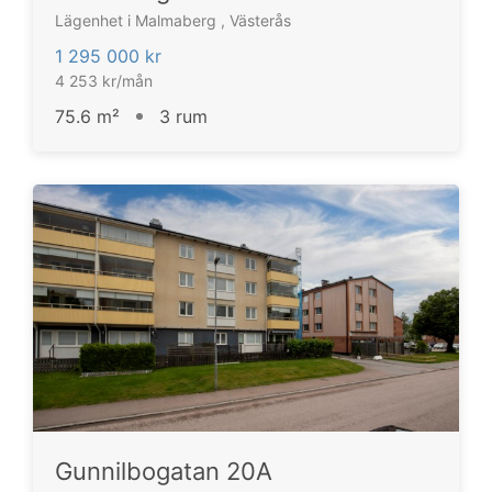
Lägenhet i Malmaberg , Västerås
1 295 000 kr
4 253 kr/mån
75.6 m²
3 rum
Gunnilbogatan 20A